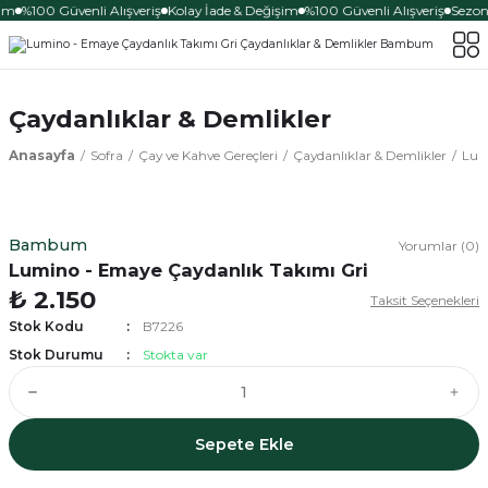
im
%100 Güvenli Alışveriş
Kolay İade & Değişim
%100 Güvenli Alışveriş
Sezona
Çaydanlıklar & Demlikler
Anasayfa
Sofra
Çay ve Kahve Gereçleri
Çaydanlıklar & Demlikler
Lum
Bambum
Yorumlar (0)
Lumino - Emaye Çaydanlık Takımı Gri
₺ 2.150
Taksit Seçenekleri
Stok Kodu
B7226
Stok Durumu
Stokta var
Sepete Ekle