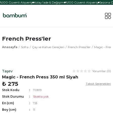
%100 Güvenli Alışveriş
Kolay İade & Değişim
%100 Güvenli Alışveriş
Sezona Öze
French Press'ler
Anasayfa
Sofra
Çay ve Kahve Gereçleri
French Press'ler
Magic - Fren
Taşev
Yorumlar (0)
Magic - French Press 350 ml Siyah
₺ 275
Taksit Seçenekleri
Stok Kodu
T0819
Stok Durumu
Stokta yok
En (cm)
7,8
Boy (cm)
11