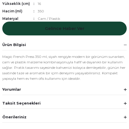
Yükseklik (cm)
16
Hacim (ml)
350
Materyal
Cam / Plastik
Gelince Haber Ver
Ürün Bilgisi
Magic French Press 350 ml, siyah rengiyle modern bir görünüm sunarken,
cam ve plastik malzeme kombinasyonuyla hafif ve dayanıklı bir kullanım
sağlar. Pratik tasarımı sayesinde kahvenizi kolayca demleyebilir, günün her
saatinde taze ve aromatik bir içim deneyimi yaşayabilirsiniz. Kompakt
yapısıyla hem ev hem ofis kullanımı için idealdir.
Yorumlar
Taksit Seçenekleri
Önerileriniz