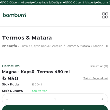
%100 Güvenli Alışveriş
Kolay İade & Değişim
%100 Güvenli Alışveriş
Sezona Öz
Termos & Matara
Anasayfa
Sofra
Çay ve Kahve Gereçleri
Termos & Matara
Magna - Ka
Bambum
Yorumlar (0)
Magna - Kapsül Termos 480 ml
₺ 950
Taksit Seçenekleri
Stok Kodu
B0041
Stok Durumu
Stokta var