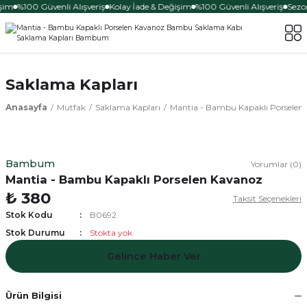
şim
%100 Güvenli Alışveriş
Kolay İade & Değişim
%100 Güvenli Alışveriş
Sezon
Saklama Kapları
Anasayfa
Mutfak
Saklama Kapları
Mantia - Bambu Kapaklı Porselen
Bambum
Yorumlar (0)
Mantia - Bambu Kapaklı Porselen Kavanoz
₺ 380
Taksit Seçenekleri
Stok Kodu
B0692
Stok Durumu
Stokta yok
Gelince Haber Ver
Ürün Bilgisi