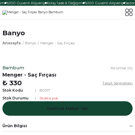
şim
%100 Güvenli Alışveriş
Kolay İade & Değişim
%100 Güvenli Alışveriş
Sezona
Banyo
Anasayfa
Banyo
Menger - Saç Fırçası
Bambum
Yorumlar (0)
Menger - Saç Fırçası
₺ 330
Taksit Seçenekleri
Stok Kodu
B0317
Stok Durumu
Stokta yok
Gelince Haber Ver
Ürün Bilgisi