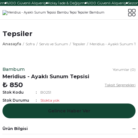
şim
%100 Güvenli Alışveriş
Kolay İade & Değişim
%100 Güvenli Alışveriş
Sezona
Tepsiler
Anasayfa
Sofra
Servis ve Sunum
Tepsiler
Meridius - Ayaklı Sunum Tep
Bambum
Yorumlar (0)
Meridius - Ayaklı Sunum Tepsisi
₺ 850
Taksit Seçenekleri
Stok Kodu
B0251
Stok Durumu
Stokta yok
Gelince Haber Ver
Ürün Bilgisi