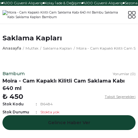
m
%100 Güvenli Alışveriş
Kolay İade & Değişim
%100 Güvenli Alışveriş
Sezona Ö
Saklama Kapları
Anasayfa
Mutfak
Saklama Kapları
Moira - Cam Kapaklı Kilitli Cam 
Bambum
Yorumlar (0)
Moira - Cam Kapaklı Kilitli Cam Saklama Kabı
640 ml
₺ 450
Taksit Seçenekleri
Stok Kodu
B6484
Stok Durumu
Stokta yok
Gelince Haber Ver