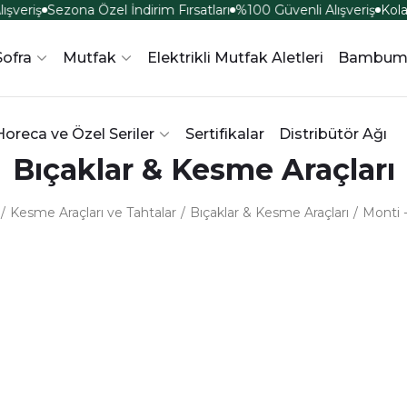
şveriş
Sezona Özel İndirim Fırsatları
%100 Güvenli Alışveriş
Kola
Sofra
Mutfak
Elektrikli Mutfak Aletleri
Bambum 
Horeca ve Özel Seriler
Sertifikalar
Distribütör Ağı
Bıçaklar & Kesme Araçları
Kesme Araçları ve Tahtalar
Bıçaklar & Kesme Araçları
Monti 