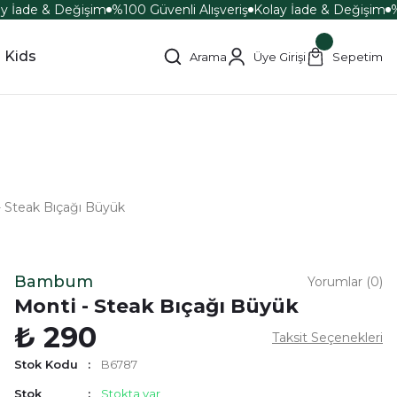
y İade & Değişim
%100 Güvenli Alışveriş
Kolay İade & Değişim
%
Kids
Arama
Üye Girişi
Sepetim
- Steak Bıçağı Büyük
Bambum
Yorumlar (0)
Monti - Steak Bıçağı Büyük
₺ 290
Taksit Seçenekleri
Stok Kodu
B6787
Stok
Stokta var