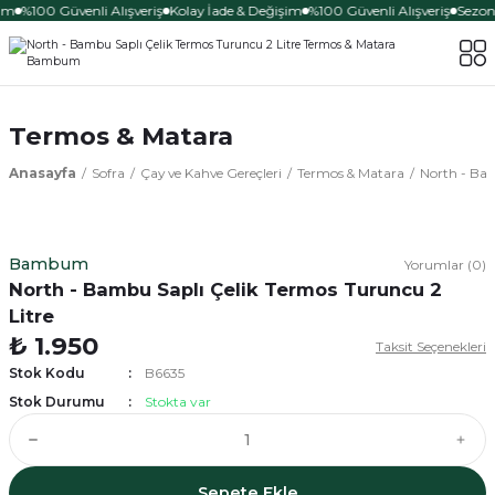
im
%100 Güvenli Alışveriş
Kolay İade & Değişim
%100 Güvenli Alışveriş
Sezona
Termos & Matara
Anasayfa
Sofra
Çay ve Kahve Gereçleri
Termos & Matara
North - Bam
Bambum
Yorumlar (0)
North - Bambu Saplı Çelik Termos Turuncu 2
Litre
₺ 1.950
Taksit Seçenekleri
Stok Kodu
B6635
Stok Durumu
Stokta var
Sepete Ekle