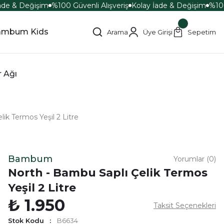
ade & Değişim
%100 Güvenli Alışveriş
Kolay İade & Değişim
%100 
ambum Kids
Arama
Üye Girişi
Sepetim
r Ağı
ik Termos Yeşil 2 Litre
Bambum
Yorumlar (0)
North - Bambu Saplı Çelik Termos
Yeşil 2 Litre
₺ 1.950
Taksit Seçenekleri
Stok Kodu
B6634