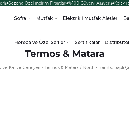
riş
Sezona Özel İndirim Fırsatları
%100 Güvenli Alışveriş
Kolay İ
Sofra
Mutfak
Elektrikli Mutfak Aletleri
B
Horeca ve Özel Seriler
Sertifikalar
Distribütö
Termos & Matara
y ve Kahve Gereçleri
Termos & Matara
North - Bambu Saplı Çel