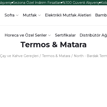
şveriş
Sezona Özel İndirim Fırsatları
%100 Güvenli Alışveriş
Kola
Sofra
Mutfak
Elektrikli Mutfak Aletleri
Bamb
Horeca ve Özel Seriler
Sertifikalar
Distribütör Ağ
Termos & Matara
Çay ve Kahve Gereçleri
Termos & Matara
North - Bardak Ter