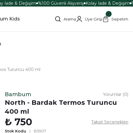
y İade & Değişim
%100 Güvenli Alışveriş
Kolay İade & Değişim
%
um Kids
Arama
Üye Girişi
Sepetim
ı
mos Turuncu 400 ml
Bambum
Yorumlar (0)
North - Bardak Termos Turuncu
400 ml
₺ 750
Taksit Seçenekleri
Stok Kodu
B5907