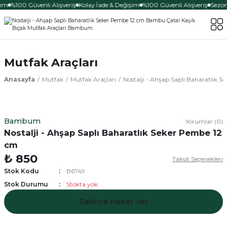
şim
%100 Güvenli Alışveriş
Kolay İade & Değişim
%100 Güvenli Alışveriş
Sezona
Mutfak Araçları
Anasayfa
Mutfak
Mutfak Araçları
Nostalji - Ahşap Saplı Baharatlık 
Bambum
Yorumlar (0)
Nostalji - Ahşap Saplı Baharatlık Seker Pembe 12
cm
₺ 850
Taksit Seçenekleri
Stok Kodu
B6749
Stok Durumu
Stokta yok
Gelince Haber Ver