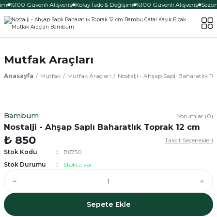
şim
%100 Güvenli Alışveriş
Kolay İade & Değişim
%100 Güvenli Alışveriş
Sezona
Mutfak Araçları
Anasayfa
Mutfak
Mutfak Araçları
Nostalji - Ahşap Saplı Baharatlık T
Bambum
Yorumlar (0)
Nostalji - Ahşap Saplı Baharatlık Toprak 12 cm
₺ 850
Taksit Seçenekleri
Stok Kodu
B6750
Stok Durumu
Stokta var
Sepete Ekle