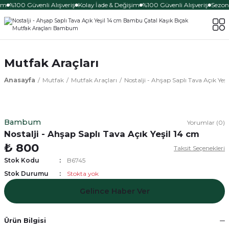
im
%100 Güvenli Alışveriş
Kolay İade & Değişim
%100 Güvenli Alışveriş
Sezona
Mutfak Araçları
Anasayfa
Mutfak
Mutfak Araçları
Nostalji - Ahşap Saplı Tava Açık Yeş
Bambum
Yorumlar (0)
Nostalji - Ahşap Saplı Tava Açık Yeşil 14 cm
₺ 800
Taksit Seçenekleri
Stok Kodu
B6745
Stok Durumu
Stokta yok
Gelince Haber Ver
Ürün Bilgisi