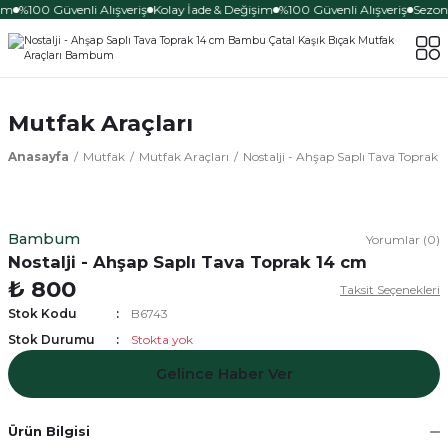
im
%100 Güvenli Alışveriş
Kolay İade & Değişim
%100 Güvenli Alışveriş
Sezona
Mutfak Araçları
Anasayfa
Mutfak
Mutfak Araçları
Nostalji - Ahşap Saplı Tava Toprak 
Bambum
Yorumlar (0)
Nostalji - Ahşap Saplı Tava Toprak 14 cm
₺ 800
Taksit Seçenekleri
Stok Kodu
B6743
Stok Durumu
Stokta yok
Gelince Haber Ver
Ürün Bilgisi