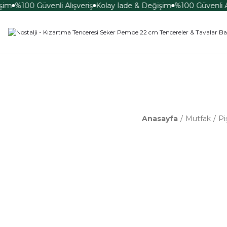
şim
%100 Güvenli Alışveriş
Kolay İade & Değişim
%100 Güvenli Al
Anasayfa
Mutfak
Pi