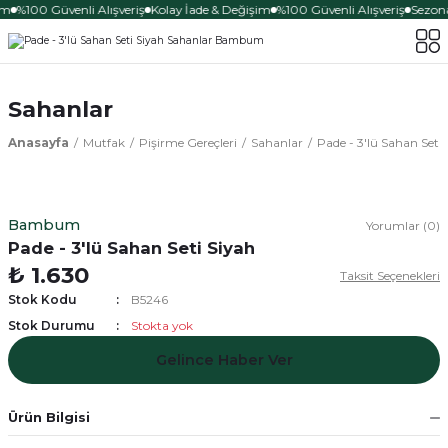
im
%100 Güvenli Alışveriş
Kolay İade & Değişim
%100 Güvenli Alışveriş
Sezona 
Sahanlar
Anasayfa
Mutfak
Pişirme Gereçleri
Sahanlar
Pade - 3'lü Sahan Seti 
Bambum
Yorumlar (0)
Pade - 3'lü Sahan Seti Siyah
₺ 1.630
Taksit Seçenekleri
Stok Kodu
B5246
Stok Durumu
Stokta yok
Gelince Haber Ver
Ürün Bilgisi