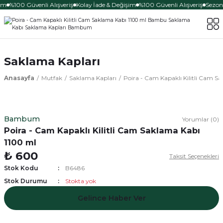
im
%100 Güvenli Alışveriş
Kolay İade & Değişim
%100 Güvenli Alışveriş
Sezona
Saklama Kapları
Anasayfa
Mutfak
Saklama Kapları
Poira - Cam Kapaklı Kilitli Cam S
Bambum
Yorumlar (0)
Poira - Cam Kapaklı Kilitli Cam Saklama Kabı
1100 ml
₺ 600
Taksit Seçenekleri
Stok Kodu
B6486
Stok Durumu
Stokta yok
Gelince Haber Ver