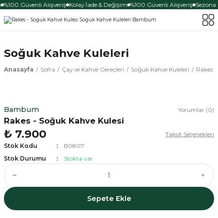
%100 Güvenli Alışveriş
Kolay İade & Değişim
%100 Güvenli Alışveriş
Sezona Ö
Soğuk Kahve Kuleleri
Anasayfa
Sofra
Çay ve Kahve Gereçleri
Soğuk Kahve Kuleleri
Rakes -
Bambum
Yorumlar (0)
Rakes - Soğuk Kahve Kulesi
₺ 7.900
Taksit Seçenekleri
Stok Kodu
B0807
Stok Durumu
Stokta var
Sepete Ekle