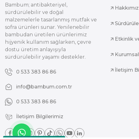
Bambum; antibakteriyel,
Hakkımı
sürdürülebilir ve doğal
malzemelerle tasarlanmış mutfak ve
Sürdürüleb
sofra ürünleri sunar. Yenilenebilir
bambudan üretilen ürünlerimiz
Etkinlik v
hijyenik kullanım sağlarken, çevre
dostu üretim anlayışıyla
Kurumsal
sürdürülebilir yaşamı destekler.
İletişim B
0 533 383 86 86
info@bambum.com.tr
0 533 383 86 86
İletişim Bilgilerimiz