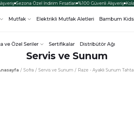
şveriş
Sezona Özel İndirim Fırsatları
%100 Güvenli Alışveriş
Kola
Mutfak
Elektrikli Mutfak Aletleri
Bambum Kids
a ve Özel Seriler
Sertifikalar
Distribütör Ağı
Servis ve Sunum
Anasayfa
Sofra
Servis ve Sunum
Raze - Ayaklı Sunum Tahta