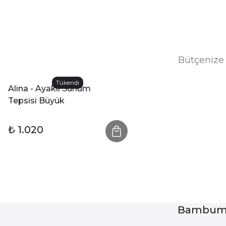
Bütçenize 
Tükendi
Alina - Ayaklı Sunum
Tepsisi Büyük
₺ 1.020
Bambum 