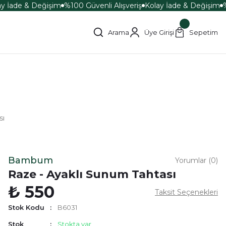
y İade & Değişim
%100 Güvenli Alışveriş
Kolay İade & Değişim
%1
Arama
Üye Girişi
Sepetim
sı
Bambum
Yorumlar (0)
Raze - Ayaklı Sunum Tahtası
₺ 550
Taksit Seçenekleri
Stok Kodu
B6031
Stok
Stokta var