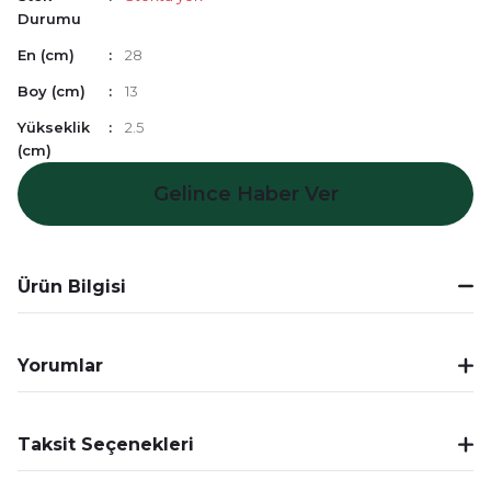
Durumu
En (cm)
28
Boy (cm)
13
Yükseklik
2.5
(cm)
Gelince Haber Ver
Ürün Bilgisi
Yorumlar
Taksit Seçenekleri