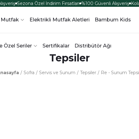
şveriş
Sezona Özel İndirim Fırsatları
%100 Güvenli Alışveriş
Kola
Mutfak
Elektrikli Mutfak Aletleri
Bambum Kids
 Özel Seriler
Sertifikalar
Distribütör Ağı
Tepsiler
nasayfa
Sofra
Servis ve Sunum
Tepsiler
Re - Sunum Tepsi