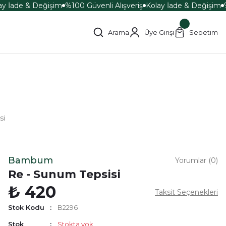
y İade & Değişim
%100 Güvenli Alışveriş
Kolay İade & Değişim
%
Arama
Üye Girişi
Sepetim
si
Bambum
Yorumlar (0)
Re - Sunum Tepsisi
₺ 420
Taksit Seçenekleri
Stok Kodu
B2296
Stok
Stokta yok