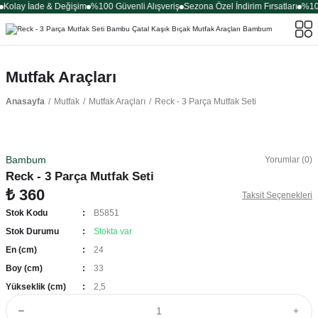
Kolay İade & Değişim
%100 Güvenli Alışveriş
Sezona Özel İndirim Fırsatları
%100
Mutfak Araçları
Anasayfa
Mutfak
Mutfak Araçları
Reck - 3 Parça Mutfak Seti
Bambum
Yorumlar (0)
Reck - 3 Parça Mutfak Seti
₺ 360
Taksit Seçenekleri
Stok Kodu
B5851
Stok Durumu
Stokta var
En (cm)
24
Boy (cm)
33
Yükseklik (cm)
2,5