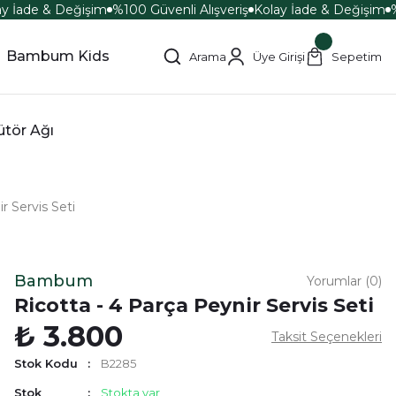
y İade & Değişim
%100 Güvenli Alışveriş
Kolay İade & Değişim
%
Bambum Kids
Arama
Üye Girişi
Sepetim
ütör Ağı
r Servis Seti
Bambum
Yorumlar (0)
Ricotta - 4 Parça Peynir Servis Seti
₺ 3.800
Taksit Seçenekleri
Stok Kodu
B2285
Stok
Stokta var