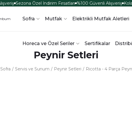
şveriş
Sezona Özel İndirim Fırsatları
%100 Güvenli Alışveriş
Kola
Sofra
Mutfak
Elektrikli Mutfak Aletleri
Horeca ve Özel Seriler
Sertifikalar
Distrib
Peynir Setleri
Sofra
Servis ve Sunum
Peynir Setleri
Ricotta - 4 Parça Peyni