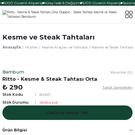
m
%100 Güvenli Alışveriş
Kolay İade & Değişim
%100 Güvenli Alışveriş
Sezona 
Kesme ve Steak Tahtaları
Anasayfa
Mutfak
Kesme Araçları ve Tahtalar
Kesme ve Steak Tahtalar
Bambum
Yorumlar (0)
Ritto - Kesme & Steak Tahtası Orta
₺ 290
Taksit Seçenekleri
Stok Kodu
B2647
Stok Durumu
Stokta yok
Gelince Haber Ver
Ürün Bilgisi