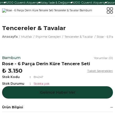
şim
%100 Güvenli Alışveriş
Kolay İade & Değişim
%100 Güvenli Alışveriş
Sezona
Tencereler & Tavalar
Anasayfa
Mutfak
Pişirme Gereçleri
Tencereler & Tavalar
Rose - 6 Par
Bambum
Yorumlar (0)
Rose - 6 Parça Derin Küre Tencere Seti
₺ 3.150
Taksit Seçenekleri
Stok Kodu
B4247
Stok Durumu
Stokta yok
Gelince Haber Ver
Ürün Bilgisi