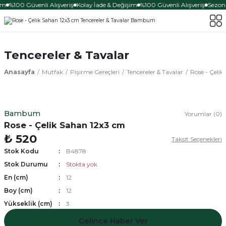
im
%100 Güvenli Alışveriş
Kolay İade & Değişim
%100 Güvenli Alışveriş
Sezona
Tencereler & Tavalar
Anasayfa
Mutfak
Pişirme Gereçleri
Tencereler & Tavalar
Rose - Çeli
Bambum
Yorumlar (0)
Rose - Çelik Sahan 12x3 cm
₺ 520
Taksit Seçenekleri
Stok Kodu
B4878
Stok Durumu
Stokta yok
En (cm)
12
Boy (cm)
12
Yükseklik (cm)
3
Gelince Haber Ver