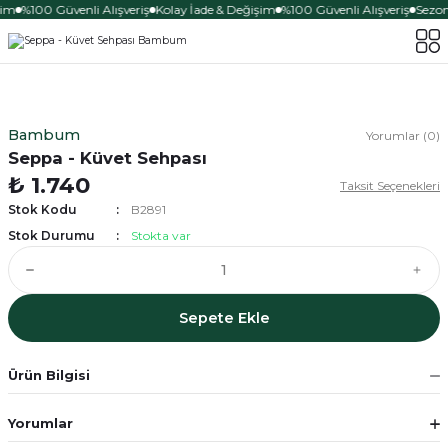
şim
%100 Güvenli Alışveriş
Kolay İade & Değişim
%100 Güvenli Alışveriş
Sezona
Bambum
Yorumlar (0)
Seppa - Küvet Sehpası
₺ 1.740
Taksit Seçenekleri
Stok Kodu
B2891
Stok Durumu
Stokta var
Sepete Ekle
Ürün Bilgisi
Yorumlar