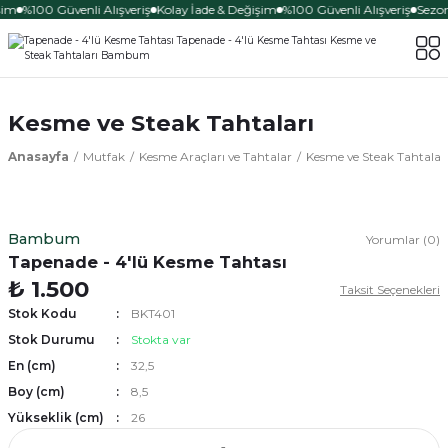
şim
%100 Güvenli Alışveriş
Kolay İade & Değişim
%100 Güvenli Alışveriş
Sezon
Kesme ve Steak Tahtaları
Anasayfa
Mutfak
Kesme Araçları ve Tahtalar
Kesme ve Steak Tahtalar
Bambum
Yorumlar (0)
Tapenade - 4'lü Kesme Tahtası
₺ 1.500
Taksit Seçenekleri
Stok Kodu
BKT401
Stok Durumu
Stokta var
En (cm)
32,5
Boy (cm)
8,5
Yükseklik (cm)
26