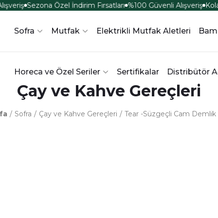
ışveriş
Sezona Özel İndirim Fırsatları
%100 Güvenli Alışveriş
Kola
Sofra
Mutfak
Elektrikli Mutfak Aletleri
Bam
Horeca ve Özel Seriler
Sertifikalar
Distribütör A
Çay ve Kahve Gereçleri
fa
Sofra
Çay ve Kahve Gereçleri
Tear -Süzgeçli Cam Demlik