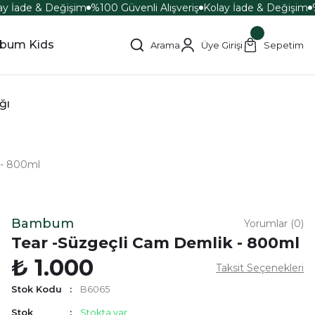
y İade & Değişim
%100 Güvenli Alışveriş
Kolay İade & Değişim
%
bum Kids
Arama
Üye Girişi
Sepetim
ğı
 - 800ml
Bambum
Yorumlar (0)
Tear -Süzgeçli Cam Demlik - 800ml
₺ 1.000
Taksit Seçenekleri
Stok Kodu
B6065
Stok
Stokta var