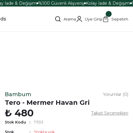
y İade & Değişim
%100 Güvenli Alışveriş
Kolay İade & Değişim
%
ds
Arama
Üye Girişi
Sepetim
Bambum
Yorumlar (0)
Tero - Mermer Havan Gri
₺ 480
Taksit Seçenekleri
Stok Kodu
T1133
Stok
Stokta yok