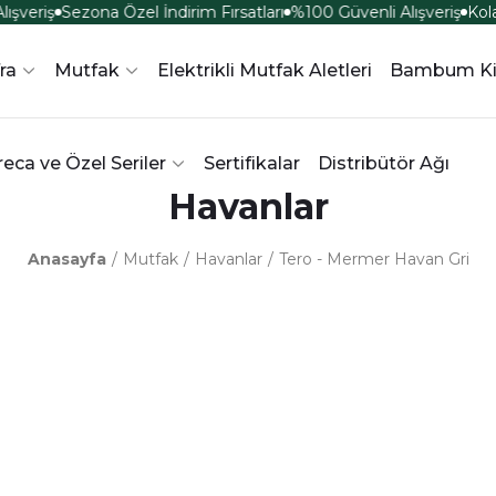
şveriş
Sezona Özel İndirim Fırsatları
%100 Güvenli Alışveriş
Kola
ra
Mutfak
Elektrikli Mutfak Aletleri
Bambum Ki
eca ve Özel Seriler
Sertifikalar
Distribütör Ağı
Havanlar
Anasayfa
Mutfak
Havanlar
Tero - Mermer Havan Gri