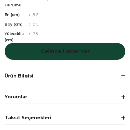
Durumu
En (cm)
9,5
Boy (cm)
9,5
Yükseklik
7,5
(cm)
Gelince Haber Ver
Ürün Bilgisi
Yorumlar
Taksit Seçenekleri