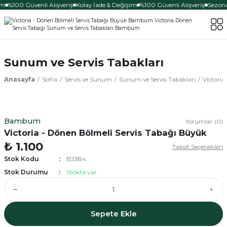
im
%100 Güvenli Alışveriş
Kolay İade & Değişim
%100 Güvenli Alışveriş
Sezona 
Sunum ve Servis Tabakları
Anasayfa
Sofra
Servis ve Sunum
Sunum ve Servis Tabakları
Victoria
Bambum
Yorumlar (0)
Victoria - Dönen Bölmeli Servis Tabağı Büyük
₺ 1.100
Taksit Seçenekleri
Stok Kodu
B2384
Stok Durumu
Stokta var
Sepete Ekle