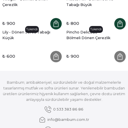
Çerezlik
Tabağı Büyük
₺ 900
₺ 800
Tükendi
Tükendi
Lily - Dönen Servis Tabağı
Pincho Delicado -
Küçük
Bölmeli Dönen Çerezlik
₺ 600
₺ 900
Bambum; antibakteriyel, sürdürülebilir ve doğal malzemelerle
tasarlanmış mutfak ve sofra ürünleri sunar. Yenilenebilir bambudan
üretilen ürünlerimiz hijyenik kullanım sağlarken, çevre dostu üretim
anlayışıyla sürdürülebilir yaşamı destekler.
0 533 383 86 86
info@bambum.com.tr