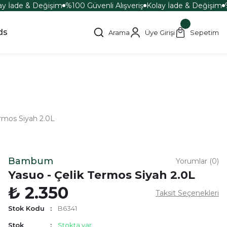
y İade & Değişim
%100 Güvenli Alışveriş
Kolay İade & Değişim
%
ds
Arama
Üye Girişi
Sepetim
ermos Siyah 2.0L
Bambum
Yorumlar (0)
Yasuo - Çelik Termos Siyah 2.0L
₺ 2.350
Taksit Seçenekleri
Stok Kodu
B6341
Stok
Stokta var