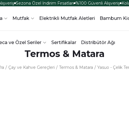
şveriş
Sezona Özel İndirim Fırsatları
%100 Güvenli Alışveriş
Kola
ra
Mutfak
Elektrikli Mutfak Aletleri
Bambum Ki
ca ve Özel Seriler
Sertifikalar
Distribütör Ağı
Termos & Matara
ra
Çay ve Kahve Gereçleri
Termos & Matara
Yasuo - Çelik T