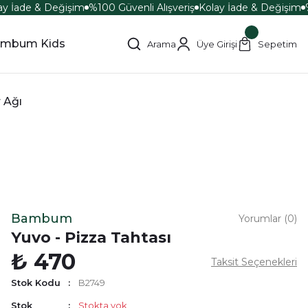
y İade & Değişim
%100 Güvenli Alışveriş
Kolay İade & Değişim
%
mbum Kids
Arama
Üye Girişi
Sepetim
r Ağı
Bambum
Yorumlar (0)
Yuvo - Pizza Tahtası
₺ 470
Taksit Seçenekleri
Stok Kodu
B2749
Stok
Stokta yok