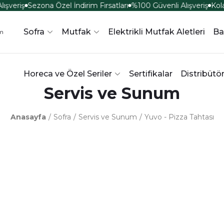
şveriş
Sezona Özel İndirim Fırsatları
%100 Güvenli Alışveriş
Kola
Sofra
Mutfak
Elektrikli Mutfak Aletleri
Ba
Horeca ve Özel Seriler
Sertifikalar
Distribütö
Servis ve Sunum
Anasayfa
Sofra
Servis ve Sunum
Yuvo - Pizza Tahtası