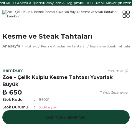
im
%100 Güvenli Alışveriş
Kolay İade & Değişim
%100 Güvenli Alışveriş
Sezona
Kesme ve Steak Tahtaları
Anasayfa
Mutfak
Kesme Araçları ve Tahtalar
Kesme ve Steak Tahtalar
Bambum
Yorumlar (0)
Zoe - Çelik Kulplu Kesme Tahtası Yuvarlak
Büyük
₺ 650
Taksit Seçenekleri
Stok Kodu
B6021
Stok Durumu
Stokta yok
Gelince Haber Ver