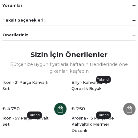
Yorumlar
Taksit Seçenekleri
Önerileriniz
Sizin İçin Önerilenler
Bütçenize uygun fiyatlarla haftanın trendlerinde öne
çıkanları keşfedin
Tükendi
İkon - 21 Parça Kahvaltı
Billy - Kahvaltılık &
Seti
Çerezlik Büyük
₺ 4.750
₺ 250
Tükendi
Tükendi
Ikon - 57 Parça Kahvaltı
Krosna - 13 Parça Aile
Seti
Kahvaltılık Mermer
Desenli