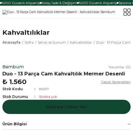
100 Güvenli Alışveriş
Kolay İade & Değişim
%100 Güvenli Alışveriş
Sezona Özel
Kahvaltılıklar
Anasayfa
Sofra
Servis ve Sunum
Kahvaltılıklar
Duo - 13 Parça Cam K
Bambum
Yorumlar (0)
Duo - 13 Parça Cam Kahvaltılık Mermer Desenli
₺ 1.560
Taksit Seçenekleri
Stok Kodu
B6137
Stok Durumu
Stokta yok
Gelince Haber Ver
Ürün Bilgisi