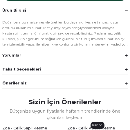
Ürün Bilgisi
Doğal bambu malzemesiyle üretilen bu dayanıklı kesme tahtası, uzun
ömürlü kullanım sunar. Mat yüzeyi sayesinde yiyeceklerinizi kolayca
kaydırabilir, temizliğini pratik bir şekilde yapabilirsiniz. Paslanmaz çelik
kulpları, şık bir görünüm sağlarken güvenli bir tutuş imkanı sunar. Kolay
temizlenebilir yapısı ile hijyenik ve konforlu bir kullanım deneyimi vadediyor.
Yorumlar
Taksit Seçenekleri
Önerileriniz
Sizin İçin Önerilenler
Bütçenize uygun fiyatlarla haftanın trendlerinde öne
çıkanları keşfedin
Tükendi
Zoe - Çelik Saplı Kesme
Zoe - Çelik Kulplu Kesme