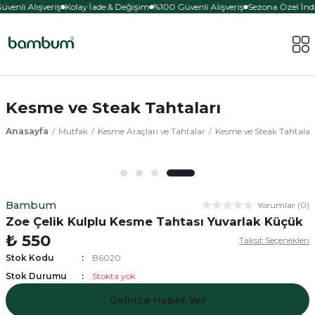
venli Alışveriş
Kolay İade & Değişim
%100 Güvenli Alışveriş
Sezona Özel İndir
Kesme ve Steak Tahtaları
Anasayfa
Mutfak
Kesme Araçları ve Tahtalar
Kesme ve Steak Tahtalar
Bambum
Yorumlar (0)
Zoe Çelik Kulplu Kesme Tahtası Yuvarlak Küçük
₺ 550
Taksit Seçenekleri
Stok Kodu
B6020
Stok Durumu
Stokta yok
Gelince Haber Ver