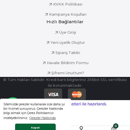
KVKK Politikası
Kampanya Koşulları
Hızlı Bağlantılar
Üye Girişi
Yeni üyelik Oluştur
Sipariş Takibi
Havale Bildirim Formu
Şifremi Unuttum?
© Tüm Hakları Saklıdır. Kredi kartı bilgileriniz 256bit SSL sertifikası
ile korunmaktadır.
ideasoft
ile
Sitemizde çerezler kullanarak size daha iyi
e-
hazırlandı.
bir hizmet sunuyoruz. Çerezler hakkında
ticaret
bilgi almak için Çerez Politikamızı
paketleri
inceleyebilirsiniz.
Çerezler Hakkında
0
Whatsapp Destek
Kapat