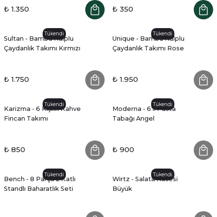
₺ 1.350
₺ 350
Tükendi
Tükendi
Sultan - Bambu Kulplu
Unique - Bambu Kulplu
Çaydanlık Takımı Kırmızı
Çaydanlık Takımı Rose
₺ 1.750
₺ 1.950
Tükendi
Tükendi
Karizma - 6 Kişilik Kahve
Moderna - 6'lı Pasta
Fincan Takımı
Tabağı Angel
₺ 850
₺ 900
Tükendi
Tükendi
Bench - 8 Parça 2 Katlı
Wirtz - Salata Kasesi
Standlı Baharatlık Seti
Büyük