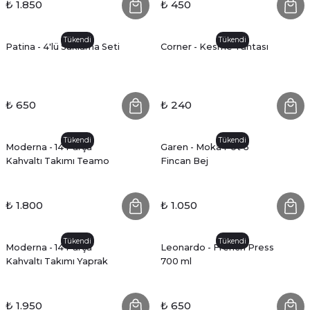
₺ 1.850
₺ 450
Tükendi
Tükendi
Patina - 4'lü Saklama Seti
Corner - Kesme Tahtası
₺ 650
₺ 240
Tükendi
Tükendi
Moderna - 14 Parça
Garen - Moka Pot 6
Kahvaltı Takımı Teamo
Fincan Bej
₺ 1.800
₺ 1.050
Tükendi
Tükendi
Moderna - 14 Parça
Leonardo - French Press
Kahvaltı Takımı Yaprak
700 ml
₺ 1.950
₺ 650