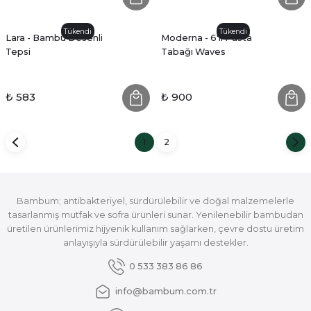
Tükendi
Tükendi
Lara - Bambu Desenli
Moderna - 6'lı Pasta
Tepsi
Tabağı Waves
₺ 583
₺ 900
1
2
Bambum; antibakteriyel, sürdürülebilir ve doğal malzemelerle
tasarlanmış mutfak ve sofra ürünleri sunar. Yenilenebilir bambudan
üretilen ürünlerimiz hijyenik kullanım sağlarken, çevre dostu üretim
anlayışıyla sürdürülebilir yaşamı destekler.
0 533 383 86 86
info@bambum.com.tr