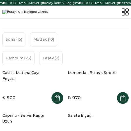
m
%100 Güvenli Alışveriş
Kolay İade & Değişim
%100 Güvenli Alışveriş
Sezona 
Sofra
(15)
Mutfak
(10)
Bambum
(23)
Taşev
(2)
Cashi - Matcha Çayı
Merienda - Bulaşık Sepeti
Fırçası
₺ 900
₺ 970
Caprino - Servis Kaşığı
Salata Bıçağı
Uzun